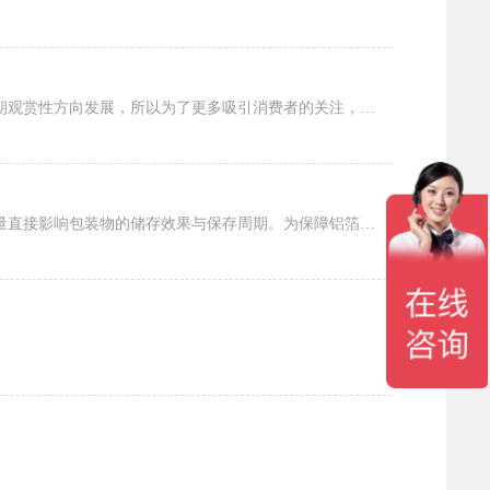
八边封包装袋有什么吸引力？现今随着市场经济的进一步发展，大众在采购产品的时候，越来越从实用性朝观赏性方向发展，所以为了更多吸引消费者的关注，商家在包装上各种使力，就包装袋来说，八边...
防潮铝箔袋是食品、电子、化工等行业常用的包装材料，具备阻隔水汽、避光、密封防护的作用，产品质量直接影响包装物的储存效果与保存周期。为保障铝箔袋的防潮性能与使用品质，需在原料筛选、生...