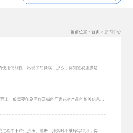
当前位置：
首页
>
新闻中心
人们一直在探寻开发便利人们生活的包装产品，早在90年代，为了减少塑料包装对儿童的伤害，提高包装的使用便利性，出现了易撕膜，那么，你知道易撕膜是什么吗？“易撕”和“易揭”在包装膜上常...
医用包装袋的构成为纸+塑料复合膜，用于对待灭菌医疗器械的包装，属于产品初始的内包装，其包装袋纸面上一般需要印刷医疗器械的厂家或者产品的相关信息，按EN868-5规定起印刷面积不得大...
液体包装袋，以其阻隔性强、保香效果好、不透气，不透湿、不透味，不透溶剂，便于携带，在运输和收藏过程中不产生挤压、撞击、掉落时不破碎等特点，得到认可和广泛使用，常应用于奶制品的包装，...