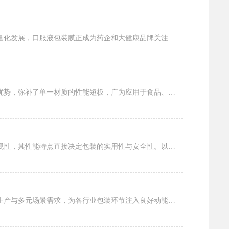
随着金银花口服液、叶黄素口服液、健儿消食口服液、鲜竹沥、止咳口服液及保健品液体向便携化、单剂量化发展，口服液包装膜正成为药企和大健康品牌关注的重点包材。相比传统玻璃瓶，复合膜条包体...
包装膜是由两种及以上不同材质薄膜，通过复合工艺加工而成的新型包装材料，整合了各类单层膜的性能优势，弥补了单一材质的性能短板，广为应用于食品、日化、医药、电子、工业品等包装领域，综合...
面膜铝箔袋作为面膜产品的核心包装，核心作用是保护面膜精华活性、延长保质期，同时兼顾便携性与美观性，其性能特点直接决定包装的实用性与安全性。以下聚焦面膜铝箔袋核心性能：1、阻隔性是其...
在现代包装体系中，包装膜的便捷性是推动生产效率提升、简化操作流程的核心优势，它深度契合快节奏生产与多元场景需求，为各行业包装环节注入良好动能，成为降本增效的关键支撑。从操作流程来看...