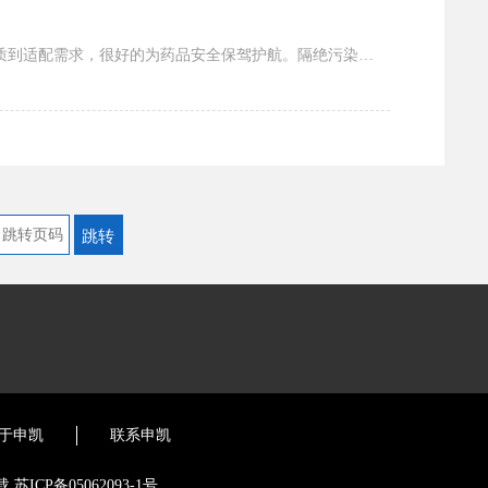
药品真空袋是守护药品质量的关键防线，其核心特性围绕药品储存的核心需求构建，从隔绝污染、稳定品质到适配需求，很好的为药品安全保驾护航。隔绝污染是药品真空袋的重要要核心特性。它通过抽真...
于申凯
联系申凯
转载
苏ICP备05062093-1号