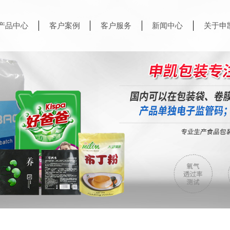
产品中心
客户案例
客户服务
新闻中心
关于申