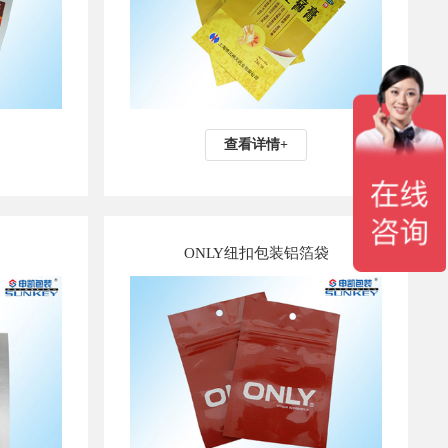
查看详情+
ONLY纽扣包装铝箔袋