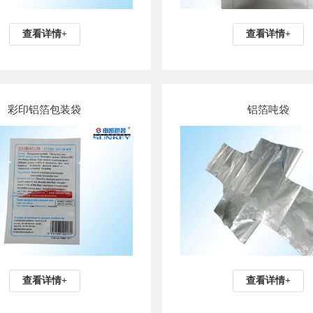
查看详情+
查看详情+
彩印铝箔包装袋
铝箔吨袋
查看详情+
查看详情+