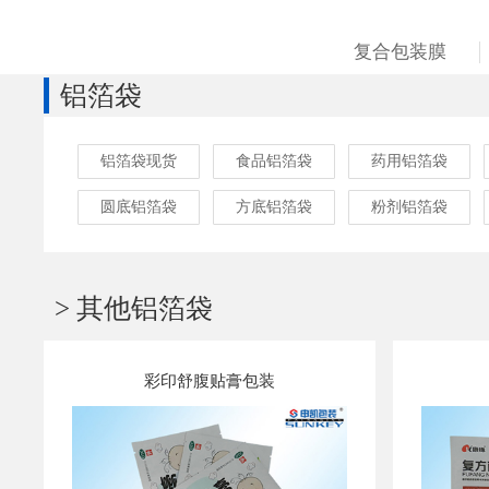
复合包装膜
铝箔袋
铝箔袋现货
食品铝箔袋
药用铝箔袋
圆底铝箔袋
方底铝箔袋
粉剂铝箔袋
> 其他铝箔袋
彩印舒腹贴膏包装