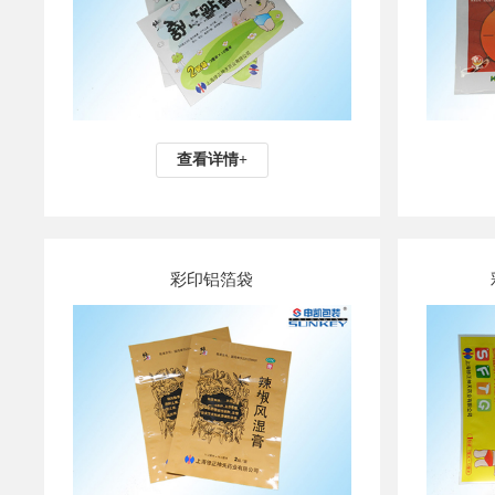
查看详情+
彩印铝箔袋