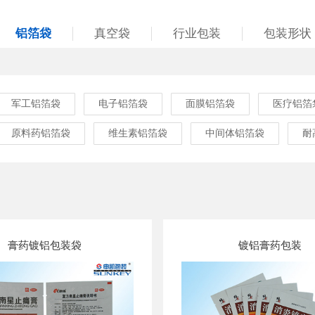
铝箔袋
真空袋
行业包装
包装形状
军工铝箔袋
电子铝箔袋
面膜铝箔袋
医疗铝箔
原料药铝箔袋
维生素铝箔袋
中间体铝箔袋
耐
膏药镀铝包装袋
镀铝膏药包装