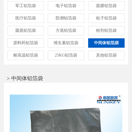
军工铝箔袋
电子铝箔袋
面膜铝箔袋
医疗铝箔袋
防潮铝箔袋
粒子铝箔袋
圆底铝箔袋
方底铝箔袋
粉剂铝箔袋
原料药铝箔袋
维生素铝箔袋
中间体铝箔袋
耐高温铝箔袋
25KG铝箔袋
其他铝箔袋
> 中间体铝箔袋