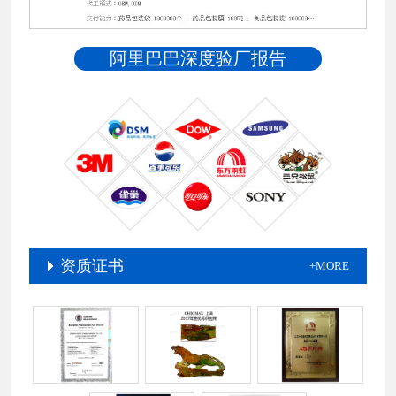
阿里巴巴深度验厂报告
资质证书
+MORE