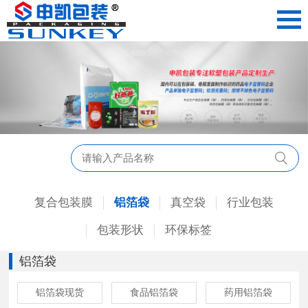
复合包装膜
铝箔袋
真空袋
行业包装
包装形状
环保标签
铝箔袋
铝箔袋现货
食品铝箔袋
药用铝箔袋