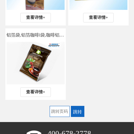
查看详情+
查看详情+
铝箔袋,铝箔咖啡l袋,咖啡铝箔袋
查看详情+
400-678-2778