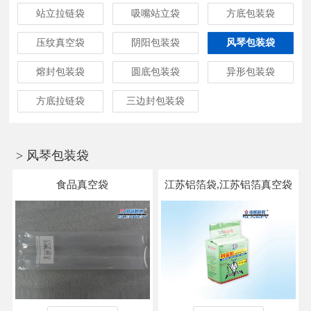
站立拉链袋
吸嘴站立袋
方底包装袋
压纹真空袋
阴阳包装袋
风琴包装袋
熔封包装袋
圆底包装袋
异形包装袋
方底拉链袋
三边封包装袋
> 风琴包装袋
食品真空袋
江苏铝箔袋,江苏铝箔真空袋